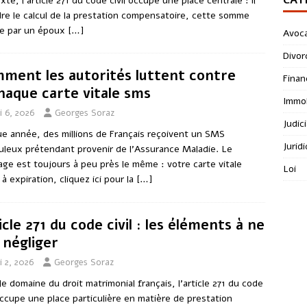
xte, l’article 271 du code civil occupe une place centrale : il
re le calcul de la prestation compensatoire, cette somme
e par un époux
[…]
Avoc
Divor
ment les autorités luttent contre
Finan
rnaque carte vitale sms
Immob
i 6, 2026
Georges Soraz
Judici
e année, des millions de Français reçoivent un SMS
Jurid
uleux prétendant provenir de l’Assurance Maladie. Le
ge est toujours à peu près le même : votre carte vitale
Loi
 à expiration, cliquez ici pour la
[…]
icle 271 du code civil : les éléments à ne
 négliger
i 2, 2026
Georges Soraz
le domaine du droit matrimonial français, l’article 271 du code
 occupe une place particulière en matière de prestation