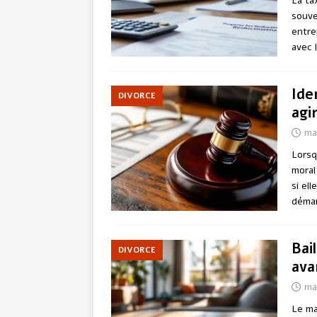
La ta
souve
entre
avec 
Ide
DIVORCE
agi
ma
Lorsq
moral
si el
démar
Bai
DIVORCE
ava
ma
Le ma