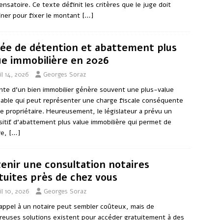
nsatoire. Ce texte définit les critères que le juge doit
ner pour fixer le montant
[…]
ée de détention et abattement plus
ue immobilière en 2026
il 14, 2026
Georges Soraz
nte d’un bien immobilier génère souvent une plus-value
able qui peut représenter une charge fiscale conséquente
le propriétaire. Heureusement, le législateur a prévu un
sitif d’abattement plus value immobilière qui permet de
re,
[…]
enir une consultation notaires
tuites près de chez vous
il 10, 2026
Georges Soraz
 appel à un notaire peut sembler coûteux, mais de
euses solutions existent pour accéder gratuitement à des