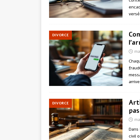
conte
encad
versé
Com
DIVORCE
l’a
ma
Chaqu
fraud
messa
arrive
Art
DIVORCE
pas
ma
Dans 
civil