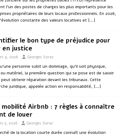
xe foncière sur les propriétés bâties (TFPB) représente
nt l’un des postes de charges les plus importants pour les
prises propriétaires de leurs locaux professionnels. En 2026,
l’évolution constante des valeurs locatives et
[…]
ntifier le bon type de préjudice pour
r en justice
rs 9, 2026
Georges Soraz
u’une personne subit un dommage, qu’il soit physique,
 ou matériel, la première question qui se pose est de savoir
le peut obtenir réparation devant les tribunaux. Cette
che juridique, appelée action en responsabilité,
[…]
l mobilité Airbnb : 7 règles à connaître
nt de louer
rs 5, 2026
Georges Soraz
rché de la location courte durée connaît une évolution