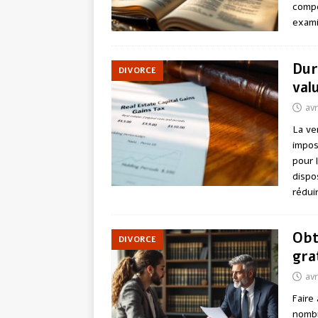
compe
exami
Dur
DIVORCE
val
avr
La ve
impos
pour 
dispo
rédui
Obt
DIVORCE
gra
avr
Faire
nombr