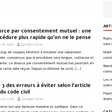
ART
orce par consentement mutuel : une
cédure plus rapide qu’on ne le pense
Ruptu
sans l
n 16, 2026
Georges Soraz
Nulli
oup de couples hésitent à entamer une séparation
consé
ielle, convaincus que la procédure sera longue, coûteuse et
ante. Le divorce par consentement mutuel bat pourtant en
Manda
e cette idée reçue. Depuis la réforme de 2016,
[…]
conna
Les r
 3 des erreurs à éviter selon l’article
judici
 du code civil
Plain
droit
i 10, 2026
Georges Soraz
vorce est une épreuve humaine et juridique. Dans ce
CAT