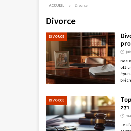
ACCUEIL
Divorce
Divorce
Div
DIVORCE
pro
jui
Beauc
offic
épuis
brèch
Top
DIVORCE
271
ma
Le di