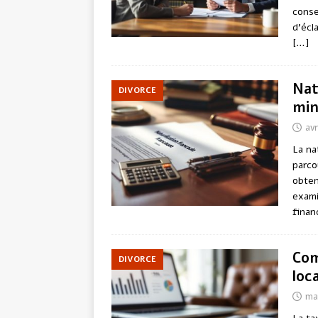
conse
d’écl
[…]
Nat
DIVORCE
min
avr
La na
parco
obteni
exami
finan
Com
DIVORCE
loc
ma