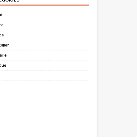
at
ce
ce
ilier
aire
ique