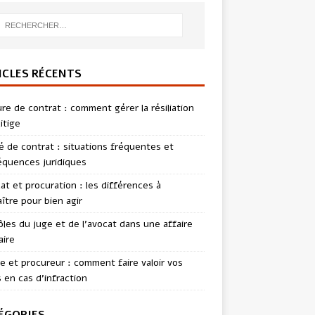
ICLES RÉCENTS
re de contrat : comment gérer la résiliation
itige
té de contrat : situations fréquentes et
quences juridiques
t et procuration : les différences à
ître pour bien agir
ôles du juge et de l’avocat dans une affaire
aire
te et procureur : comment faire valoir vos
s en cas d’infraction
ÉGORIES