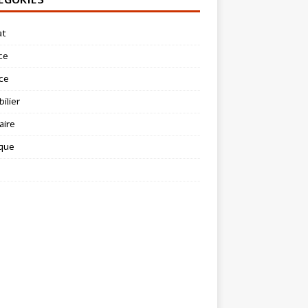
at
ce
ce
ilier
aire
ique