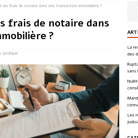
 les frais de notaire dans une transaction immobilière ?
s frais de notaire dans
ART
mobilière ?
La re
Juridique
des d
Ruptu
sans l
Nulli
consé
Manda
conna
Les r
judici
CAT