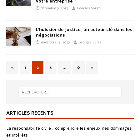
votre entreprise ?
décembre 5, 2023
Georges Soraz
L’huissier de justice, un acteur clé dans les
négociations
novembre 15, 2023
Georges Soraz
«
1
2
3
…
6
»
ARTICLES RÉCENTS
La responsabilité civile : comprendre les enjeux des dommages
et intérêts