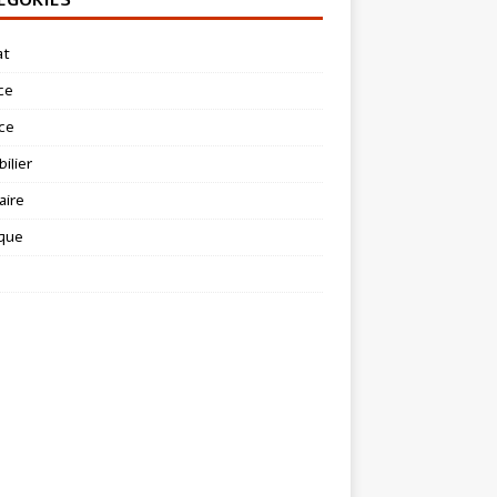
at
ce
ce
ilier
aire
ique