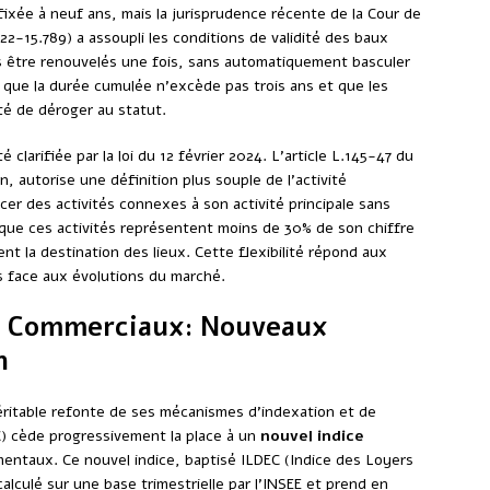
fixée à neuf ans, mais la jurisprudence récente de la Cour de
22-15.789) a assoupli les conditions de validité des baux
s être renouvelés une fois, sans automatiquement basculer
n que la durée cumulée n’excède pas trois ans et que les
é de déroger au statut.
é clarifiée par la loi du 12 février 2024. L’article L.145-47 du
 autorise une définition plus souple de l’activité
er des activités connexes à son activité principale sans
n que ces activités représentent moins de 30% de son chiffre
nt la destination des lieux. Cette flexibilité répond aux
s face aux évolutions du marché.
rs Commerciaux: Nouveaux
n
ritable refonte de ses mécanismes d’indexation et de
C) cède progressivement la place à un
nouvel indice
entaux. Ce nouvel indice, baptisé ILDEC (Indice des Loyers
culé sur une base trimestrielle par l’INSEE et prend en