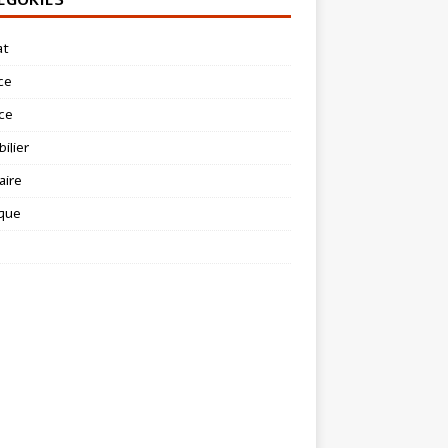
at
ce
ce
ilier
aire
ique