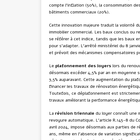
compte l’inflation (50%), la consommation d
bâtiments commerciaux (20%).
Cette innovation majeure traduit la volonté du 
immobilier commercial. Les baux conclus ou re
se référer à cet indice, tandis que les baux 
pour s’adapter. L’arrêté ministériel du 8 janvi
et prévoit des mécanismes compensatoires pou
Le
plafonnement des loyers
lors du renouv
désormais excéder 4,5% par an en moyenne sur
3,5% auparavant. Cette augmentation du plafo
financer les travaux de rénovation énergétiq
Toutefois, ce déplafonnement est strictement
travaux améliorant la performance énergétique
La
révision triennale
du loyer connaît une m
revoyure automatique. L’article R.145-8 du 
avril 2024, impose désormais aux parties de ré
ans, même en l’absence de variation significat