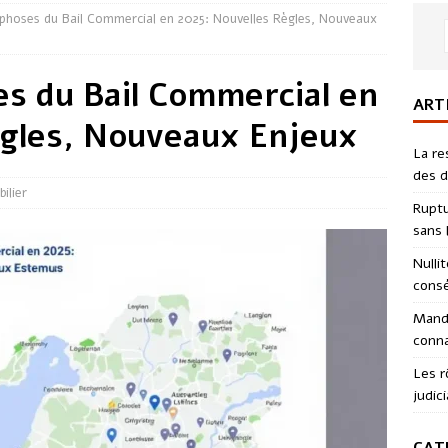
hoses du Bail Commercial en 2025: Nouvelles Règles, Nouveaux
s du Bail Commercial en
ART
ègles, Nouveaux Enjeux
La re
des d
ilier
Ruptu
sans l
Nulli
consé
Manda
conna
Les r
judici
CAT