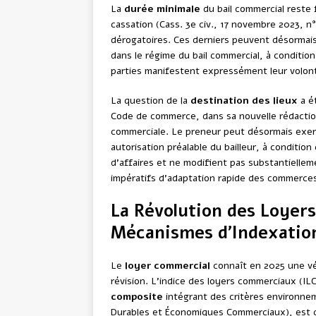
La
durée minimale
du bail commercial reste 
cassation (Cass. 3e civ., 17 novembre 2023, n°
dérogatoires. Ces derniers peuvent désormai
dans le régime du bail commercial, à conditio
parties manifestent expressément leur volont
La question de la
destination des lieux
a ét
Code de commerce, dans sa nouvelle rédaction,
commerciale. Le preneur peut désormais exerc
autorisation préalable du bailleur, à conditio
d’affaires et ne modifient pas substantielleme
impératifs d’adaptation rapide des commerce
La Révolution des Loye
Mécanismes d’Indexatio
Le
loyer commercial
connaît en 2025 une vé
révision. L’indice des loyers commerciaux (IL
composite
intégrant des critères environnem
Durables et Économiques Commerciaux), est cal