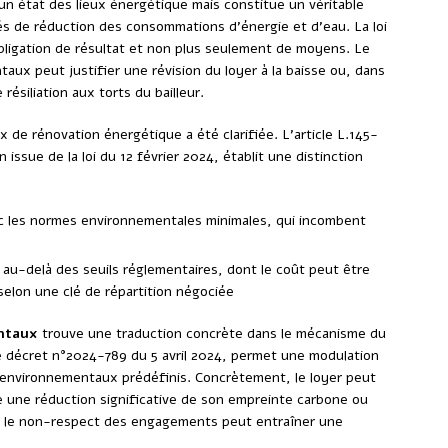
 un état des lieux énergétique mais constitue un véritable
és de réduction des consommations d’énergie et d’eau. La loi
bligation de résultat et non plus seulement de moyens. Le
x peut justifier une révision du loyer à la baisse ou, dans
résiliation aux torts du bailleur.
x de rénovation énergétique a été clarifiée. L’article L.145-
ssue de la loi du 12 février 2024, établit une distinction
c les normes environnementales minimales, qui incombent
 au-delà des seuils réglementaires, dont le coût peut être
selon une clé de répartition négociée
entaux
trouve une traduction concrète dans le mécanisme du
 le décret n°2024-789 du 5 avril 2024, permet une modulation
fs environnementaux prédéfinis. Concrètement, le loyer peut
e une réduction significative de son empreinte carbone ou
, le non-respect des engagements peut entraîner une