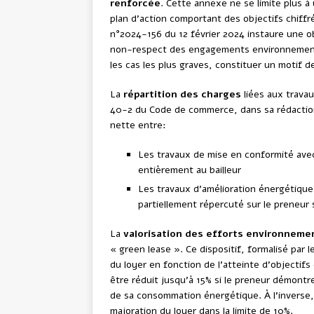
renforcée
. Cette annexe ne se limite plus à
plan d’action comportant des objectifs chiffr
n°2024-156 du 12 février 2024 instaure une o
non-respect des engagements environnementau
les cas les plus graves, constituer un motif de 
La
répartition des charges
liées aux travau
40-2 du Code de commerce, dans sa rédaction i
nette entre:
Les travaux de mise en conformité ave
entièrement au bailleur
Les travaux d’amélioration énergétique
partiellement répercuté sur le preneur 
La
valorisation des efforts environnem
« green lease ». Ce dispositif, formalisé par
du loyer en fonction de l’atteinte d’objecti
être réduit jusqu’à 15% si le preneur démontr
de sa consommation énergétique. À l’inverse
majoration du loyer dans la limite de 10%.