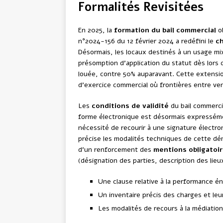
Formalités Revisitées
En 2025, la
formation du bail commercial
ob
n°2024-156 du 12 février 2024 a redéfini le
ch
Désormais, les locaux destinés à un usage m
présomption d’application du statut dès lors 
louée, contre 50% auparavant. Cette extensi
d’exercice commercial où frontières entre ve
Les
conditions de validité
du bail commercia
forme électronique est désormais expressém
nécessité de recourir à une signature électr
précise les modalités techniques de cette dém
d’un renforcement des
mentions obligatoi
(désignation des parties, description des lieu
Une clause relative à la performance én
Un inventaire précis des charges et leur
Les modalités de recours à la médiation 