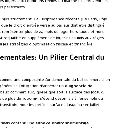
es loyers aux conditions réelles du marché et à prévenir les
ls persistants.
plus strictement. La jurisprudence récente (CA Paris, Pôle
 que le droit d’entrée versé au bailleur doit être distingué
t représenter plus de 24 mois de loyer hors taxes et hors
t requalifié en supplément de loyer et soumis aux règles
 les stratégies d’optimisation fiscale et financière.
ementales: Un Pilier Central du
comme une composante fondamentale du bail commercial en
énéralise l’obligation d’annexer un
diagnostic de
 baux commerciaux, quelle que soit la surface des locaux.
x de plus de 1000 m², s’étend désormais à l’ensemble du
ransitoire pour les petites surfaces jusqu’au 1er juillet
sormais contenir une
annexe environnementale