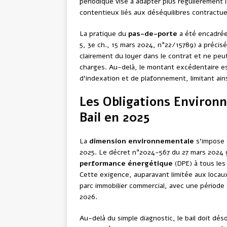
périodique vise à adapter plus régulièrement l
contentieux liés aux déséquilibres contractue
La pratique du
pas-de-porte
a été encadrée 
5, 3e ch., 15 mars 2024, n°22/15789) a précisé
clairement du loyer dans le contrat et ne peu
charges. Au-delà, le montant excédentaire es
d’indexation et de plafonnement, limitant ainsi
Les Obligations Environn
Bail en 2025
La
dimension environnementale
s’impose 
2025. Le décret n°2024-567 du 27 mars 2024 g
performance énergétique
(DPE) à tous les
Cette exigence, auparavant limitée aux locau
parc immobilier commercial, avec une période t
2026.
Au-delà du simple diagnostic, le bail doit dé