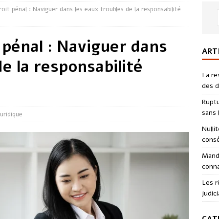
oit pénal : Naviguer dans les eaux troubles de la responsabilité
 pénal : Naviguer dans
ART
de la responsabilité
La re
des d
Ruptu
sans l
Juridique
Nulli
consé
Manda
conna
Les r
judici
CAT