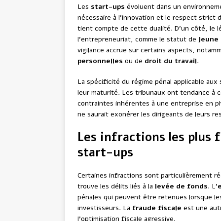
Les
start-ups
évoluent dans un environnement
nécessaire à l’innovation et le respect strict 
tient compte de cette dualité. D’un côté, le l
l’entrepreneuriat, comme le statut de
Jeune 
vigilance accrue sur certains aspects, nota
personnelles
ou de
droit du travail
.
La spécificité du régime pénal applicable aux 
leur maturité. Les tribunaux ont tendance à co
contraintes inhérentes à une entreprise en ph
ne saurait exonérer les dirigeants de leurs r
Les infractions les plus 
start-ups
Certaines infractions sont particulièrement r
trouve les délits liés à la
levée de fonds
. L’
pénales qui peuvent être retenues lorsque l
investisseurs. La
fraude fiscale
est une aut
l’optimisation fiscale agressive.