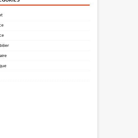
at
ce
ce
ilier
aire
ique