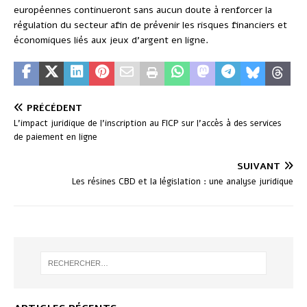
européennes continueront sans aucun doute à renforcer la
régulation du secteur afin de prévenir les risques financiers et
économiques liés aux jeux d’argent en ligne.
PRÉCÉDENT
L’impact juridique de l’inscription au FICP sur l’accès à des services
de paiement en ligne
SUIVANT
Les résines CBD et la législation : une analyse juridique