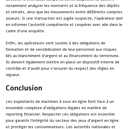
notamment analyser les montants et la fréquence des dépôts
et retraits, ainsi que les mouvements entre différents comptes
joueurs. Si une transaction est jugée suspecte, l’opérateur doit
en informer l’autorité compétente et coopérer avec elle dans le
cadre d’une enquête.
Enfin, les opérateurs sont soumis à des obligations de
formation et de sensibilisation de leur personnel aux risques
liés au blanchiment d’argent et au financement du terrorisme.
Ils doivent également mettre en place un dispositif interne de
contrôle et d’audit pour s’assurer du respect des règles en
vigueur.
Conclusion
Les exploitants de machines à sous en ligne font face à un
ensemble complexe d’obligations légales en matière de
reporting financier. Respecter ces obligations est essentiel
pour garantir l’intégrité du secteur des jeux d’argent en ligne
et protéger les consommateurs. Les autorités nationales et