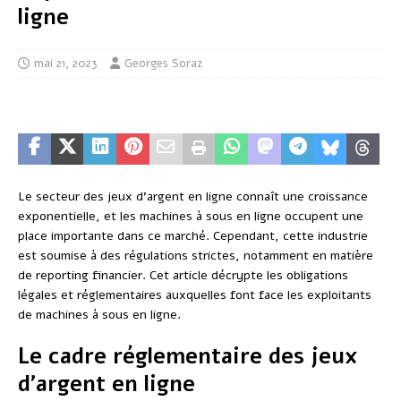
ligne
mai 21, 2023
Georges Soraz
Le secteur des jeux d’argent en ligne connaît une croissance
exponentielle, et les machines à sous en ligne occupent une
place importante dans ce marché. Cependant, cette industrie
est soumise à des régulations strictes, notamment en matière
de reporting financier. Cet article décrypte les obligations
légales et réglementaires auxquelles font face les exploitants
de machines à sous en ligne.
Le cadre réglementaire des jeux
d’argent en ligne