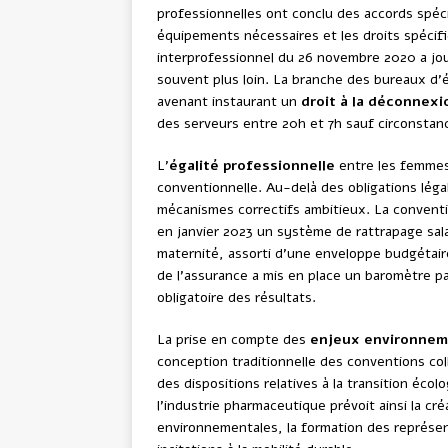
professionnelles ont conclu des accords spéci
équipements nécessaires et les droits spécifiq
interprofessionnel du 26 novembre 2020 a joué
souvent plus loin. La branche des bureaux d
avenant instaurant un
droit à la déconnexi
des serveurs entre 20h et 7h sauf circonstan
L’
égalité professionnelle
entre les femmes
conventionnelle. Au-delà des obligations léga
mécanismes correctifs ambitieux. La conventio
en janvier 2023 un système de rattrapage sala
maternité, assorti d’une enveloppe budgétair
de l’assurance a mis en place un baromètre pa
obligatoire des résultats.
La prise en compte des
enjeux environne
conception traditionnelle des conventions col
des dispositions relatives à la transition écol
l’industrie pharmaceutique prévoit ainsi la c
environnementales, la formation des représen