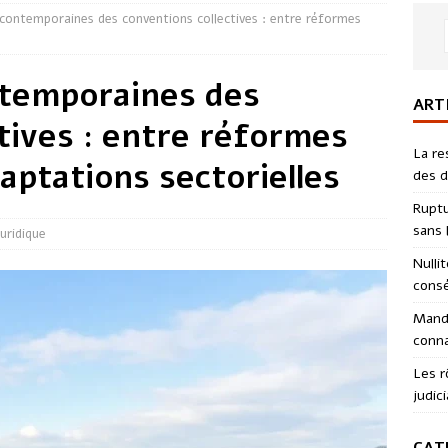
contemporaines des conventions collectives : entre réformes
ntemporaines des
ART
tives : entre réformes
La re
daptations sectorielles
des d
Ruptu
sans l
Juridique
Nulli
consé
Manda
conna
Les r
judici
CAT