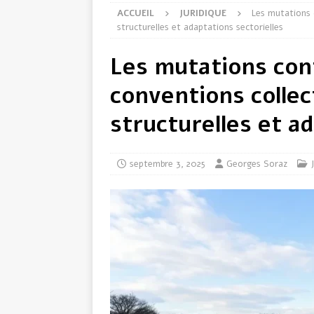
ACCUEIL
JURIDIQUE
Les mutations 
structurelles et adaptations sectorielles
Les mutations co
conventions collec
structurelles et a
septembre 3, 2025
Georges Soraz