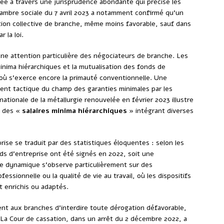
ée à travers une jurisprudence abondante qui précise les
ambre sociale du 7 avril 2023 a notamment confirmé qu’un
tion collective de branche, même moins favorable, sauf dans
 la loi.
une attention particulière des négociateurs de branche. Les
 minima hiérarchiques et la mutualisation des fonds de
 où s’exerce encore la primauté conventionnelle. Une
ent tactique du champ des garanties minimales par les
nationale de la métallurgie renouvelée en février 2023 illustre
e des «
salaires minima hiérarchiques
» intégrant diverses
se se traduit par des statistiques éloquentes : selon les
ds d’entreprise ont été signés en 2022, soit une
te dynamique s’observe particulièrement sur des
fessionnelle ou la qualité de vie au travail, où les dispositifs
 enrichis ou adaptés.
ent aux branches d’interdire toute dérogation défavorable,
 La Cour de cassation, dans un arrêt du 2 décembre 2022, a