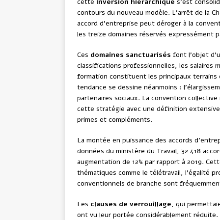
cette
inversion hiérarchique
s’est consolid
contours du nouveau modèle. L’arrêt de la Ch
accord d’entreprise peut déroger à la conven
les treize domaines réservés expressément par
Ces
domaines sanctuarisés
font l’objet d’
classifications professionnelles, les salaires
formation constituent les principaux terrains
tendance se dessine néanmoins : l’élargissem
partenaires sociaux. La convention collective 
cette stratégie avec une définition extensiv
primes et compléments.
La montée en puissance des accords d’entrepri
données du ministère du Travail, 32 418 accor
augmentation de 12% par rapport à 2019. Cet
thématiques comme le télétravail, l’égalité pro
conventionnels de branche sont fréquemment
Les
clauses de verrouillage
, qui permettai
ont vu leur portée considérablement réduite.