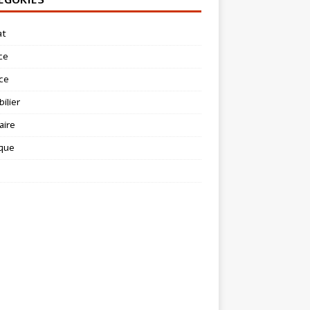
at
ce
ce
ilier
aire
ique