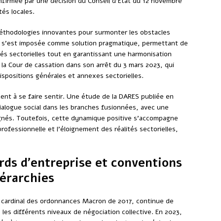
onfirmée par une décision du Conseil d’État du 12 novembre
tés locales.
éthodologies innovantes pour surmonter les obstacles
s’est imposée comme solution pragmatique, permettant de
és sectorielles tout en garantissant une harmonisation
 la Cour de cassation dans son arrêt du 3 mars 2023, qui
ispositions générales et annexes sectorielles.
nt à se faire sentir. Une étude de la DARES publiée en
alogue social dans les branches fusionnées, avec une
gnés. Toutefois, cette dynamique positive s’accompagne
rofessionnelle et l’éloignement des réalités sectorielles,
ords d’entreprise et conventions
iérarchies
pe cardinal des ordonnances Macron de 2017, continue de
les différents niveaux de négociation collective. En 2023,