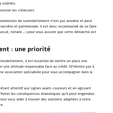
s intérêts
bourser les créanciers
la Commission de surendettement n’est pas anodine et peut
nancière et patrimoniale. Il est donc recommandé de se faire
avocat, notaire…) pour vous assurer que cette démarche est
nt : une priorité
urendettement, il est essentiel de mettre en place une
r une attitude responsable face au crédit. N’hésitez pas à
 d’une association spécialisée pour vous accompagner dans la
 étant attentif aux signes avant-coureurs et en agissant
 d’éviter les conséquences dramatiques qu’il peut engendrer.
pour vous aider à trouver des solutions adaptées à votre
re.