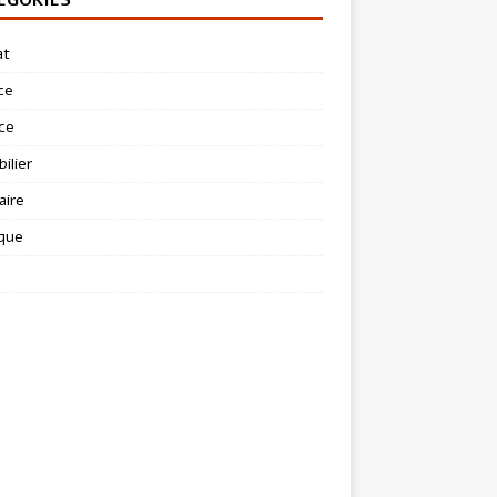
at
ce
ce
ilier
aire
ique