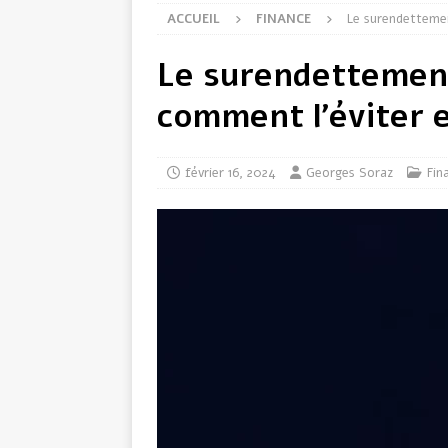
ACCUEIL
FINANCE
Le surendettement
Le surendettement 
comment l’éviter e
février 16, 2024
Georges Soraz
Fin