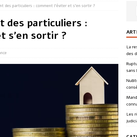
 des particuliers : comment l’éviter et s’en sortir ?
des particuliers :
ART
t s’en sortir ?
La re
ance
des d
Ruptu
sans l
Nulli
consé
Manda
conna
Les r
judici
CAT