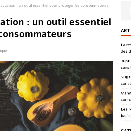
tractation : un outil essentiel pour protéger les consommateurs
ation : un outil essentiel
ART
s consommateurs
La re
dique
des d
Ruptu
sans l
Nulli
consé
Manda
conna
Les r
judici
CAT