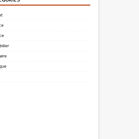
at
ce
ce
ilier
aire
ique