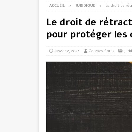
ACCUEIL
JURIDIQUE
Le droit de ré
Le droit de rétract
pour protéger le
janvier 2, 2024
Georges Soraz
Juri