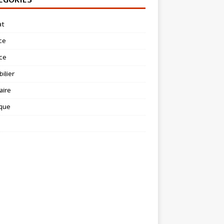
at
ce
ce
ilier
aire
ique