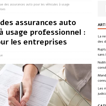
que des assurances auto pour les véhicules à usage
rises
 des assurances auto
ART
 à usage professionnel :
La re
our les entreprises
des d
Ruptu
sans l
que
Nulli
consé
Manda
conna
Les r
judici
CAT