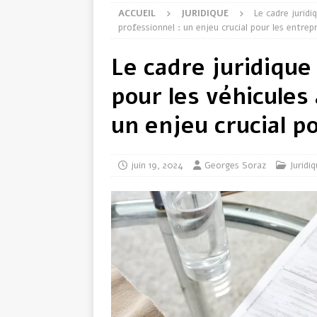
ACCUEIL
JURIDIQUE
Le cadre juridi
professionnel : un enjeu crucial pour les entrep
Le cadre juridique
pour les véhicules
un enjeu crucial p
juin 19, 2024
Georges Soraz
Juridi