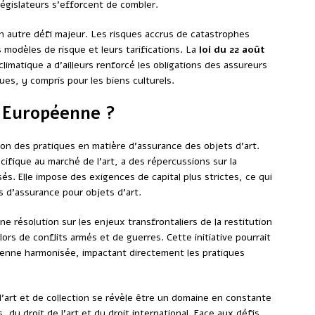
législateurs s’efforcent de combler.
 autre défi majeur. Les risques accrus de catastrophes
s modèles de risque et leurs tarifications. La
loi du 22 août
climatique a d’ailleurs renforcé les obligations des assureurs
ues, y compris pour les biens culturels.
 Européenne ?
tion des pratiques en matière d’assurance des objets d’art.
cifique au marché de l’art, a des répercussions sur la
sés. Elle impose des exigences de capital plus strictes, ce qui
es d’assurance pour objets d’art.
e résolution sur les enjeux transfrontaliers de la restitution
lors de conflits armés et de guerres. Cette initiative pourrait
éenne harmonisée, impactant directement les pratiques
d’art et de collection se révèle être un domaine en constante
, du droit de l’art et du droit international. Face aux défis