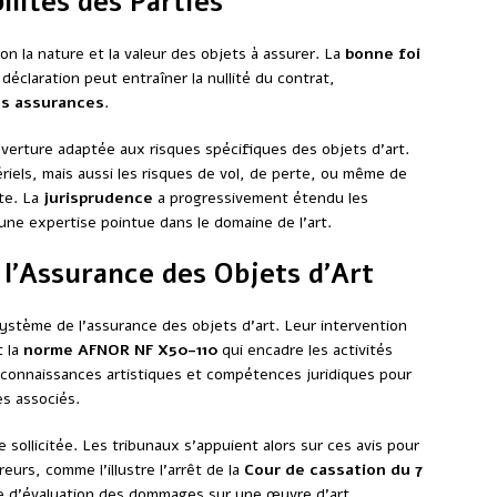
ilités des Parties
ion la nature et la valeur des objets à assurer. La
bonne foi
éclaration peut entraîner la nullité du contrat,
es assurances
.
uverture adaptée aux risques spécifiques des objets d’art.
iels, mais aussi les risques de vol, de perte, ou même de
te. La
jurisprudence
a progressivement étendu les
 une expertise pointue dans le domaine de l’art.
 l’Assurance des Objets d’Art
système de l’assurance des objets d’art. Leur intervention
t la
norme AFNOR NF X50-110
qui encadre les activités
r connaissances artistiques et compétences juridiques pour
es associés.
re sollicitée. Les tribunaux s’appuient alors sur ces avis pour
eurs, comme l’illustre l’arrêt de la
Cour de cassation du 7
re d’évaluation des dommages sur une œuvre d’art.