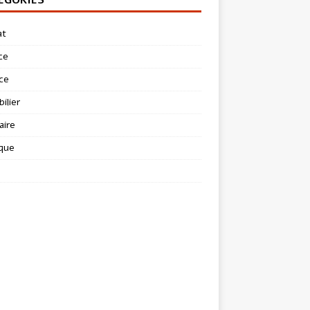
at
ce
ce
ilier
aire
ique