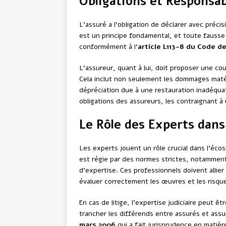
Obligations et Responsab
L’assuré a l’obligation de déclarer avec précis
est un principe fondamental, et toute fausse d
conformément à l’
article L113-8 du Code d
L’assureur, quant à lui, doit proposer une co
Cela inclut non seulement les dommages matér
dépréciation due à une restauration inadéqua
obligations des assureurs, les contraignant à
Le Rôle des Experts dans
Les experts jouent un rôle crucial dans l’éco
est régie par des normes strictes, notammen
d’expertise. Ces professionnels doivent allie
évaluer correctement les œuvres et les risqu
En cas de litige, l’expertise judiciaire peut êt
trancher les différends entre assurés et assur
mars 2006
qui a fait jurisprudence en matiè