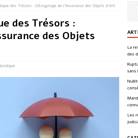
ridique des Trésors : Décryptage de l’Assurance des Objets d’Art
ue des Trésors :
ART
ssurance des Objets
La re
des d
Ruptu
Juridique
sans l
Nulli
consé
Manda
conna
Les r
judici
CAT