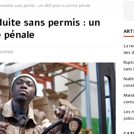
conduite sans permis : un défi pour la justice pénale
duite sans permis : un
ART
e pénale
La re
Juridique
des d
Ruptu
sans l
Nulli
consé
Manda
conna
Les r
judici
CAT