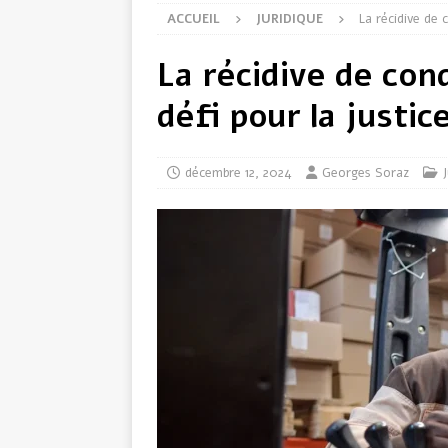
ACCUEIL
JURIDIQUE
La récidive de 
La récidive de con
défi pour la justic
décembre 12, 2024
Georges Soraz