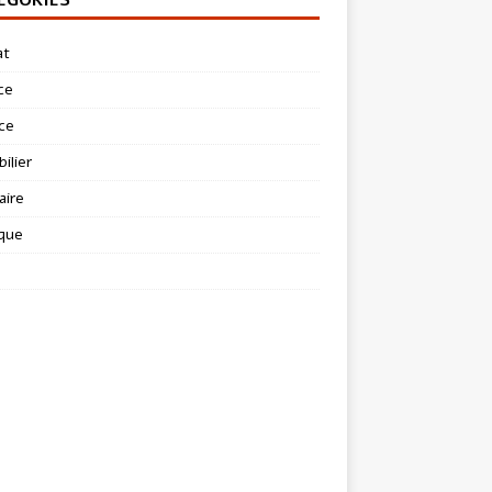
at
ce
ce
ilier
aire
ique