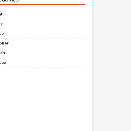
at
ce
ce
ilier
aire
ique