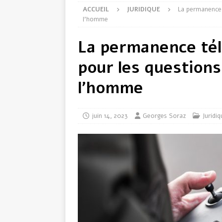
ACCUEIL
JURIDIQUE
La permanence 
l’homme
La permanence tél
pour les questions
l’homme
juin 14, 2023
Georges Soraz
Juridiq