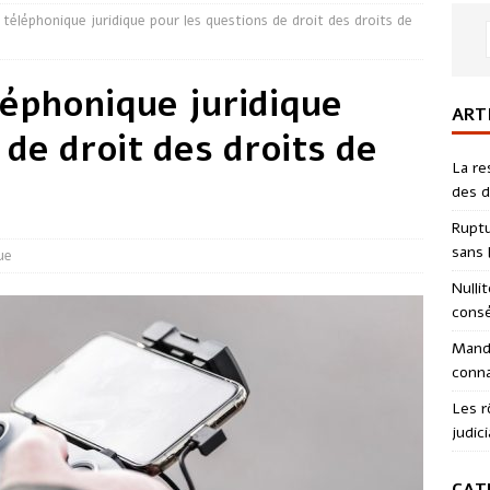
téléphonique juridique pour les questions de droit des droits de
éphonique juridique
ART
 de droit des droits de
La re
des d
Ruptu
sans l
ue
Nulli
consé
Manda
conna
Les r
judici
CAT