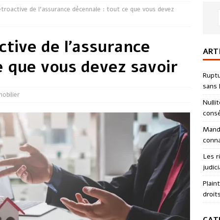
étroactive de l’assurance décennale : tout ce que vous devez
ctive de l’assurance
ART
e que vous devez savoir
Ruptu
sans l
obilier
Nulli
consé
Manda
conna
Les r
judici
Plain
droit
CAT