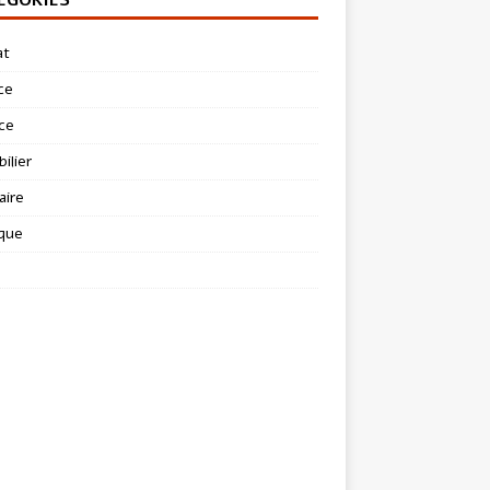
at
ce
ce
ilier
aire
ique