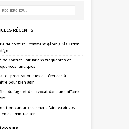
ICLES RÉCENTS
re de contrat : comment gérer la résiliation
itige
té de contrat : situations fréquentes et
quences juridiques
t et procuration : les différences à
ître pour bien agir
ôles du juge et de l’avocat dans une affaire
aire
te et procureur : comment faire valoir vos
s en cas d’infraction
ÉGORIES