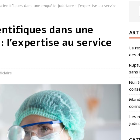
scientifiques dans une enquête judiciaire : l’expertise au service
entifiques dans une
ART
: l’expertise au service
La re
des d
Ruptu
sans l
diciaire
Nulli
consé
Manda
conna
Les r
judici
CAT