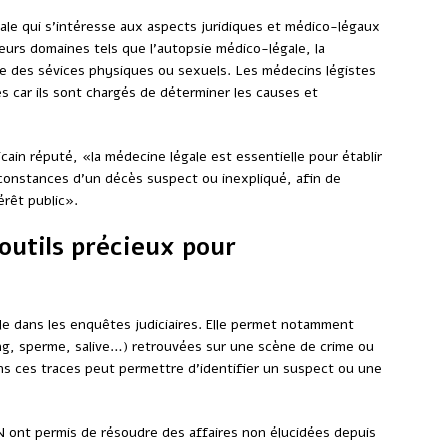
ale qui s’intéresse aux aspects juridiques et médico-légaux
ieurs domaines tels que l’autopsie médico-légale, la
ude des sévices physiques ou sexuels. Les médecins légistes
es car ils sont chargés de déterminer les causes et
cain réputé, «la médecine légale est essentielle pour établir
irconstances d’un décès suspect ou inexpliqué, afin de
térêt public».
 outils précieux pour
lle dans les enquêtes judiciaires. Elle permet notamment
ang, sperme, salive…) retrouvées sur une scène de crime ou
s ces traces peut permettre d’identifier un suspect ou une
N ont permis de résoudre des affaires non élucidées depuis