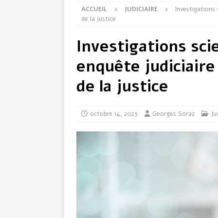
ACCUEIL
JUDICIAIRE
Investigations 
de la justice
Investigations sci
enquête judiciaire 
de la justice
octobre 14, 2023
Georges Soraz
Ju