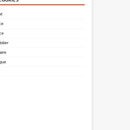
at
ce
ce
ilier
aire
ique