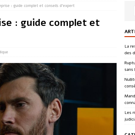
prise : guide complet et conseils d’expert
se : guide complet et
ART
La re
dique
des d
Ruptu
sans l
Nulli
consé
Manda
conna
Les r
judici
CAT