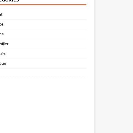
at
ce
ce
ilier
aire
ique