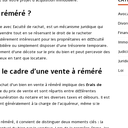
sur votre projet d’acquisition immobilière.
à réméré ?
Avoc
Divor
e avec faculté de rachat, est un mécanisme juridique qui
Finan
vendre tout en se réservant le droit de le racheter
ulièrement intéressant pour les propriétaires en difficulté
Immob
obilière ou simplement disposer d’une trésorerie temporaire.
Judici
ement d’une décote sur le prix du bien et peut percevoir des
ieux en tant que locataire.
Jurid
s le cadre d’une vente à réméré
Loi
achat d’un bien en vente à réméré implique des
frais de
se du prix de vente et sont répartis entre différentes
munération du notaire et les diverses taxes et débours. Il est
ont généralement à la charge de l’acquéreur, même si le
réméré, il convient de distinguer deux moments clés : la