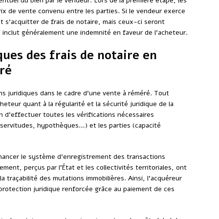
entuel du bien par le vendeur. Lors de la première étape, les
prix de vente convenu entre les parties. Si le vendeur exerce
t s’acquitter de frais de notaire, mais ceux-ci seront
i inclut généralement une indemnité en faveur de l’acheteur.
ues des frais de notaire en
ré
ons juridiques dans le cadre d’une vente à réméré. Tout
heteur quant à la régularité et la sécurité juridique de la
on d’effectuer toutes les vérifications nécessaires
, servitudes, hypothèques…) et les parties (capacité
financer le système d’enregistrement des transactions
ment, perçus par l’État et les collectivités territoriales, ont
 la traçabilité des mutations immobilières. Ainsi, l’acquéreur
protection juridique renforcée grâce au paiement de ces