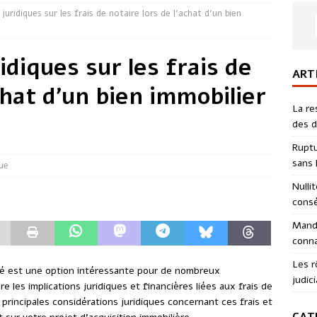
juridiques sur les frais de notaire lors de l’achat d’un bien
idiques sur les frais de
ART
chat d’un bien immobilier
La re
des d
Ruptu
sans l
que
Nulli
consé
Manda
conna
Les r
éré est une option intéressante pour de nombreux
judici
e les implications juridiques et financières liées aux frais de
 principales considérations juridiques concernant ces frais et
CAT