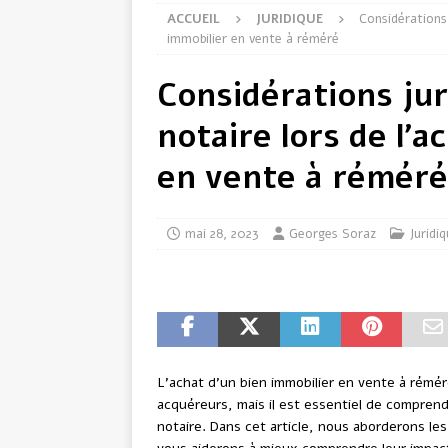
ACCUEIL
JURIDIQUE
Considérations 
immobilier en vente à réméré
Considérations jur
notaire lors de l’a
en vente à réméré
mai 28, 2023
Georges Soraz
Juridi
L’achat d’un bien immobilier en vente à rém
acquéreurs, mais il est essentiel de comprendr
notaire. Dans cet article, nous aborderons les