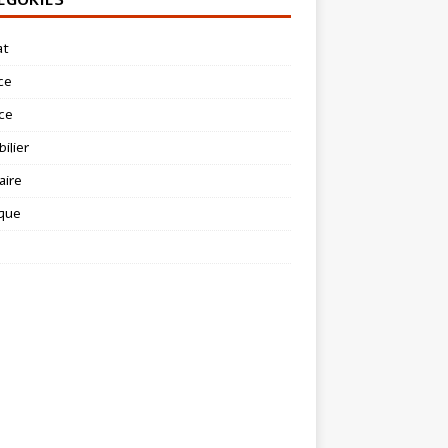
at
ce
ce
ilier
aire
ique