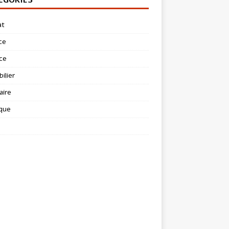
at
ce
ce
ilier
aire
ique