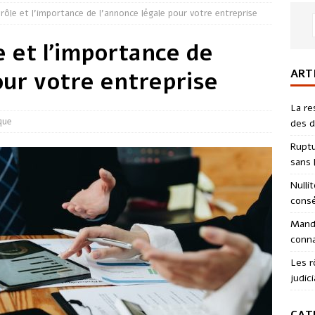
rôle et l’importance de l’annonce légale pour votre entreprise
 et l’importance de
ART
our votre entreprise
La re
ique
des d
Ruptu
sans l
Nulli
consé
Manda
conna
Les r
judici
CAT