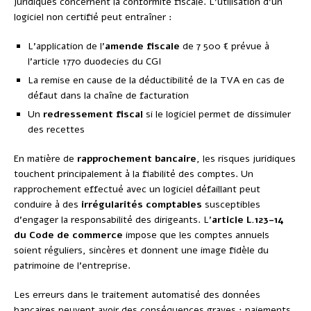
juridiques concernent la conformité fiscale. L’utilisation d’un
logiciel non certifié peut entraîner :
L’application de l’
amende fiscale
de 7 500 € prévue à
l’article 1770 duodecies du CGI
La remise en cause de la déductibilité de la TVA en cas de
défaut dans la chaîne de facturation
Un
redressement fiscal
si le logiciel permet de dissimuler
des recettes
En matière de
rapprochement bancaire
, les risques juridiques
touchent principalement à la fiabilité des comptes. Un
rapprochement effectué avec un logiciel défaillant peut
conduire à des
irrégularités comptables
susceptibles
d’engager la responsabilité des dirigeants. L’
article L.123-14
du Code de commerce
impose que les comptes annuels
soient réguliers, sincères et donnent une image fidèle du
patrimoine de l’entreprise.
Les erreurs dans le traitement automatisé des données
bancaires peuvent avoir des conséquences graves : paiements