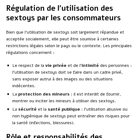
Régulation de l’utilisation des
sextoys par les consommateurs
Bien que l’utilisation de sextoys soit largement répandue et
acceptée socialement, elle peut être soumise à certaines
restrictions légales selon le pays ou le contexte. Les principales
régulations concernent :
Le respect de la
vie privée
et de l’
intimité
des personnes :
l’utilisation de sextoys doit se faire dans un cadre privé,
sans exposer autrui à des images ou des situations
indécentes.
La
protection des mineurs
: il est interdit de fournir,
montrer ou inciter les mineurs à utiliser des sextoys.
La
sécurité
et la
santé publique
: l’utilisation abusive ou
non hygiénique de sextoys peut entraîner des risques pour
la santé (infections, blessures).
Rôle et responsabilités des