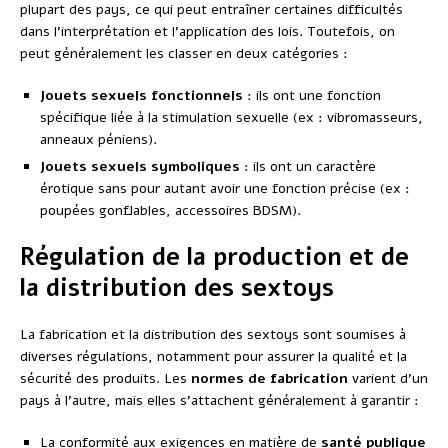
plupart des pays, ce qui peut entraîner certaines difficultés
dans l’interprétation et l’application des lois. Toutefois, on
peut généralement les classer en deux catégories :
Jouets sexuels fonctionnels
: ils ont une fonction
spécifique liée à la stimulation sexuelle (ex : vibromasseurs,
anneaux péniens).
Jouets sexuels symboliques
: ils ont un caractère
érotique sans pour autant avoir une fonction précise (ex :
poupées gonflables, accessoires BDSM).
Régulation de la production et de
la distribution des sextoys
La fabrication et la distribution des sextoys sont soumises à
diverses régulations, notamment pour assurer la qualité et la
sécurité des produits. Les
normes de fabrication
varient d’un
pays à l’autre, mais elles s’attachent généralement à garantir :
La conformité aux exigences en matière de
santé publique