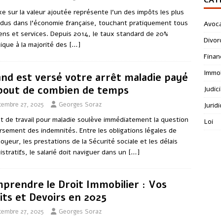
xe sur la valeur ajoutée représente l’un des impôts les plus
dus dans l’économie française, touchant pratiquement tous
Avoc
iens et services. Depuis 2014, le taux standard de 20%
Divor
lique à la majorité des
[…]
Finan
Immob
nd est versé votre arrêt maladie payé
bout de combien de temps
Judici
cembre 27, 2025
Georges Soraz
Jurid
êt de travail pour maladie soulève immédiatement la question
Loi
rsement des indemnités. Entre les obligations légales de
loyeur, les prestations de la Sécurité sociale et les délais
istratifs, le salarié doit naviguer dans un
[…]
prendre le Droit Immobilier : Vos
its et Devoirs en 2025
cembre 27, 2025
Georges Soraz