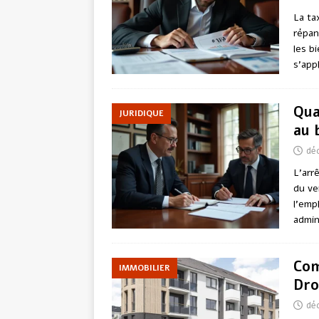
La ta
répan
les b
s’app
Qua
JURIDIQUE
au 
dé
L’arr
du ve
l’emp
admin
Com
IMMOBILIER
Dro
dé