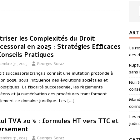
ART
triser les Complexités du Droit
cessoral en 2025 : Stratégies Efficaces
La re
Conseils Pratiques
des d
cembre 31, 2025
Georges Soraz
Ruptu
sans l
oit successoral français connaît une mutation profonde à
izon 2025, sous l’influence des évolutions sociétales et
Nulli
ologiques. La fiscalité successorale, les règlements
consé
éens et la numérisation des procédures transforment
Manda
alement ce domaine juridique. Les
[…]
conna
Les r
cul TVA 20 % : formules HT vers TTC et
judici
ersement
cembre 31, 2025
Georges Soraz
CAT