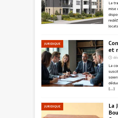
La tr
mise 
dispo
redéf
locat
Con
JURIDIQUE
et 
dé
La co
susci
soien
déduc
[…]
La 
JURIDIQUE
Bou