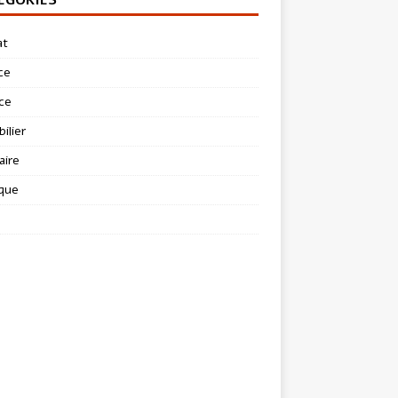
at
ce
ce
ilier
aire
ique