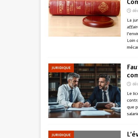
Com
dé
La ju
affai
l’env
Loin 
mécan
Fau
JURIDIQUE
com
dé
Le li
contr
que p
salar
L’é
JURIDIQUE