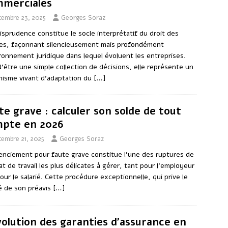
merciales
cembre 23, 2025
Georges Soraz
risprudence constitue le socle interprétatif du droit des
res, façonnant silencieusement mais profondément
ironnement juridique dans lequel évoluent les entreprises.
d’être une simple collection de décisions, elle représente un
isme vivant d’adaptation du
[…]
te grave : calculer son solde de tout
pte en 2026
cembre 21, 2025
Georges Soraz
cenciement pour faute grave constitue l’une des ruptures de
at de travail les plus délicates à gérer, tant pour l’employeur
our le salarié. Cette procédure exceptionnelle, qui prive le
ié de son préavis
[…]
volution des garanties d’assurance en