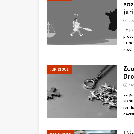
202
jur
dé
Le pa
profo
et de
2024 
Zoo
JURIDIQUE
Dro
dé
La ju
signi
rendu
décis
L’é