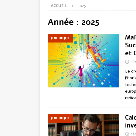
ACCUEIL
2025
Année :
2025
Maî
JURIDIQUE
Suc
et 
dé
Le dr
l’hor
techn
europ
radic
Cal
JURIDIQUE
inv
dé