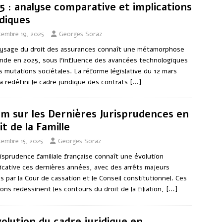
5 : analyse comparative et implications
idiques
cembre 19, 2025
Georges Soraz
ysage du droit des assurances connaît une métamorphose
nde en 2025, sous l’influence des avancées technologiques
s mutations sociétales. La réforme législative du 12 mars
a redéfini le cadre juridique des contrats
[…]
m sur les Dernières Jurisprudences en
it de la Famille
cembre 15, 2025
Georges Soraz
risprudence familiale française connaît une évolution
ficative ces dernières années, avec des arrêts majeurs
s par la Cour de cassation et le Conseil constitutionnel. Ces
ions redessinent les contours du droit de la filiation,
[…]
volution du cadre juridique en