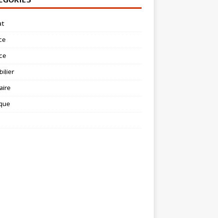
at
ce
ce
ilier
aire
ique