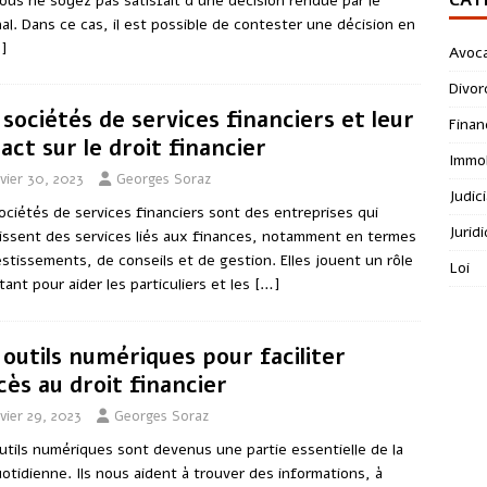
ous ne soyez pas satisfait d’une décision rendue par le
nal. Dans ce cas, il est possible de contester une décision en
]
Avoc
Divor
 sociétés de services financiers et leur
Finan
act sur le droit financier
Immob
vier 30, 2023
Georges Soraz
Judici
ociétés de services financiers sont des entreprises qui
Jurid
issent des services liés aux finances, notamment en termes
estissements, de conseils et de gestion. Elles jouent un rôle
Loi
tant pour aider les particuliers et les
[…]
 outils numériques pour faciliter
ccès au droit financier
vier 29, 2023
Georges Soraz
utils numériques sont devenus une partie essentielle de la
uotidienne. Ils nous aident à trouver des informations, à