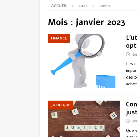
ACCUEIL
2023
janvier
Mois :
janvier 2023
L’u
FINANCE
opt
jan
Les c
impor
des f
achet
Com
JURIDIQUE
jus
jan
Que v