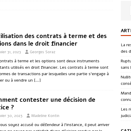
ART
tilisation des contrats à terme et des
ions dans le droit financier
La re
des d
vier 31, 2023
Georges Soraz
Ruptu
ontrats à terme et les options sont deux instruments
sans l
tants utilisés en droit financier. Les contrats à terme sont
ormes de transactions par lesquelles une partie s’engage à
Nulli
er ou à vendre un
[…]
consé
Manda
ment contester une décision de
conna
tice ?
Les r
judici
vier 30, 2023
Madeline Kontin
ous soyez accusé ou défendeur à l’instance, il peut arriver
CAT