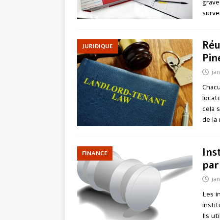
grave
survei
Réu
JURIDIQUE
Pin
jan
Chacu
locati
cela 
de la
Ins
FINANCE
par
jan
Les i
insti
Ils u