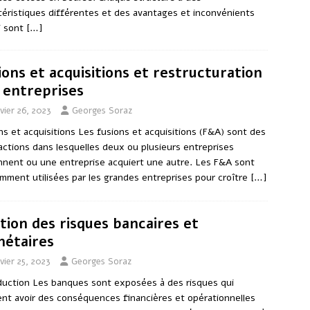
téristiques différentes et des avantages et inconvénients
ui sont
[…]
ions et acquisitions et restructuration
 entreprises
vier 26, 2023
Georges Soraz
ns et acquisitions Les fusions et acquisitions (F&A) sont des
actions dans lesquelles deux ou plusieurs entreprises
nnent ou une entreprise acquiert une autre. Les F&A sont
mment utilisées par les grandes entreprises pour croître
[…]
tion des risques bancaires et
étaires
vier 25, 2023
Georges Soraz
duction Les banques sont exposées à des risques qui
nt avoir des conséquences financières et opérationnelles