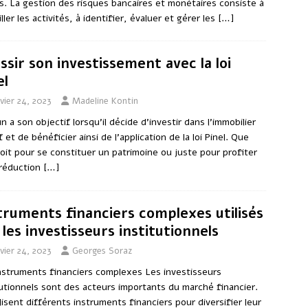
s. La gestion des risques bancaires et monétaires consiste à
ller les activités, à identifier, évaluer et gérer les
[…]
ssir son investissement avec la loi
el
vier 24, 2023
Madeline Kontin
n a son objectif lorsqu’il décide d’investir dans l’immobilier
f et de bénéficier ainsi de l’application de la loi Pinel. Que
soit pour se constituer un patrimoine ou juste pour profiter
 réduction
[…]
truments financiers complexes utilisés
 les investisseurs institutionnels
vier 24, 2023
Georges Soraz
nstruments financiers complexes Les investisseurs
tutionnels sont des acteurs importants du marché financier.
tilisent différents instruments financiers pour diversifier leur