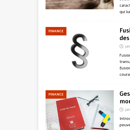
carac
qui l
Fus
FINANCE
des
jan
Fusio
trans
fusio
coura
Ges
FINANCE
mon
jan
Intro
peuve