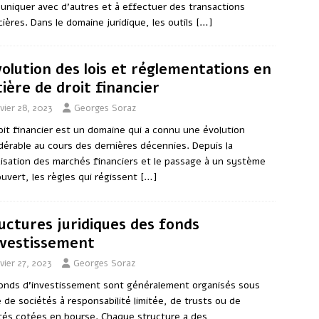
niquer avec d’autres et à effectuer des transactions
cières. Dans le domaine juridique, les outils
[…]
volution des lois et réglementations en
ière de droit financier
vier 28, 2023
Georges Soraz
oit financier est un domaine qui a connu une évolution
dérable au cours des dernières décennies. Depuis la
alisation des marchés financiers et le passage à un système
ouvert, les règles qui régissent
[…]
uctures juridiques des fonds
nvestissement
vier 27, 2023
Georges Soraz
onds d’investissement sont généralement organisés sous
 de sociétés à responsabilité limitée, de trusts ou de
tés cotées en bourse. Chaque structure a des