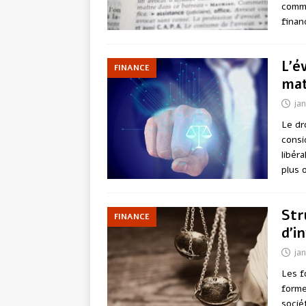
commu
finan
L’é
FINANCE
mat
jan
Le dr
consi
libér
plus 
Str
FINANCE
d’i
jan
Les f
forme
socié