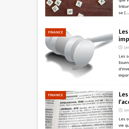
que v
tribu
se
[…
Les
FINANCE
imp
jan
Les s
fourn
d’inv
impor
Les
FINANCE
l’a
jan
Les o
vie q